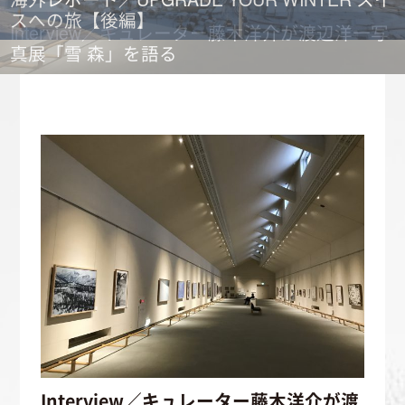
スへの旅【後編】
スへの旅【前編】
Interview／キュレーター藤木洋介が渡辺洋一写
真展「雪 森」を語る
Interview／キュレーター藤木洋介が渡